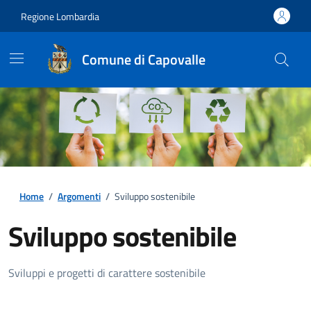
Regione Lombardia
Comune di Capovalle
Home
/
Argomenti
/
Sviluppo sostenibile
Sviluppo sostenibile
Dettagli della notizia
Sviluppi e progetti di carattere sostenibile