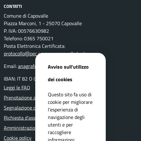
CONTATTI
Comune di Capovalle
Piazza Marconi, 1 - 25070 Capovalle
P. IVA: 00576630982
Telefono: 0365 750021
Posta Elettronica Certificata:
protocollo@pec.comune.capovalle.bs.it
Email:
anagrafe@comune.capovalle.bs.it
Avviso sull'utilizzo
IBAN: IT 82 O 03599 01800 000000137820
dei cookies
Leggi le FAQ
Questo sito fa uso di
Prenotazione appuntamento
cookie per migliorare
Segnalazione disservizio
l’esperienza di
navigazione degli
Richiesta d'assistenza
utenti e per
Amministrazione trasparente
raccogliere
Cookie policy
informazioni