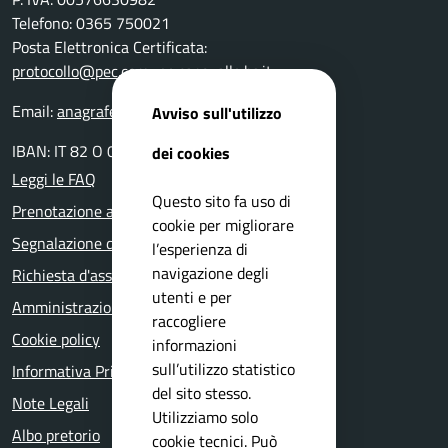
Telefono: 0365 750021
Posta Elettronica Certificata:
protocollo@pec.comune.capovalle.bs.it
Email:
anagrafe@comune.capovalle.bs.it
Avviso sull'utilizzo
IBAN: IT 82 O 03599 01800 000000137820
dei cookies
Leggi le FAQ
Questo sito fa uso di
Prenotazione appuntamento
cookie per migliorare
Segnalazione disservizio
l’esperienza di
navigazione degli
Richiesta d'assistenza
utenti e per
Amministrazione trasparente
raccogliere
Cookie policy
informazioni
sull’utilizzo statistico
Informativa Privacy
del sito stesso.
Note Legali
Utilizziamo solo
Albo pretorio
cookie tecnici. Può