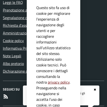
Leggi le FAQ
Questo sito fa uso di
Prenotazione appuntamento
cookie per migliorare
Segnalazione disservizio
l’esperienza di
navigazione degli
Richiesta d'assistenza
utenti e per
Amministrazione trasparente
raccogliere
Cookie policy
informazioni
sull’utilizzo statistico
Informativa Privacy
del sito stesso.
Note Legali
Utilizziamo solo
Albo pretorio
cookie tecnici. Può
conoscere i dettagli
Dichiarazione di accessibilità
consultando la
nostra
privacy policy
.
Proseguendo nella
SEGUICI SU
✖
Registrati ai servizi
APP IO
e ricevi tutti gli
navigazione si
RSS
aggiornamenti dall'Ente
accetta l’uso dei
cookie; in caso