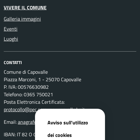
VIVERE IL COMUNE
Galleria immagini
Eventi
Luoghi
CONTATTI
Comune di Capovalle
Piazza Marconi, 1 - 25070 Capovalle
P. IVA: 00576630982
Telefono: 0365 750021
Posta Elettronica Certificata:
protocollo@pec.comune.capovalle.bs.it
Email:
anagrafe@comune.capovalle.bs.it
Avviso sull'utilizzo
IBAN: IT 82 O 03599 01800 000000137820
dei cookies