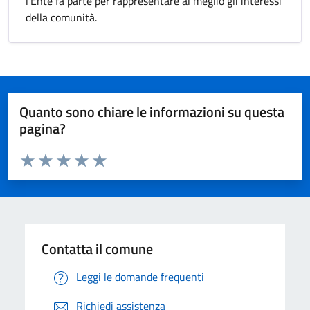
l'Ente fa parte per rappresentare al meglio gli interessi
della comunità.
Quanto sono chiare le informazioni su questa
pagina?
Valuta da 1 a 5 stelle la pagina
Valuta 1 stelle su 5
Valuta 2 stelle su 5
Valuta 3 stelle su 5
Valuta 4 stelle su 5
Valuta 5 stelle su 5
Contatta il comune
Leggi le domande frequenti
Richiedi assistenza