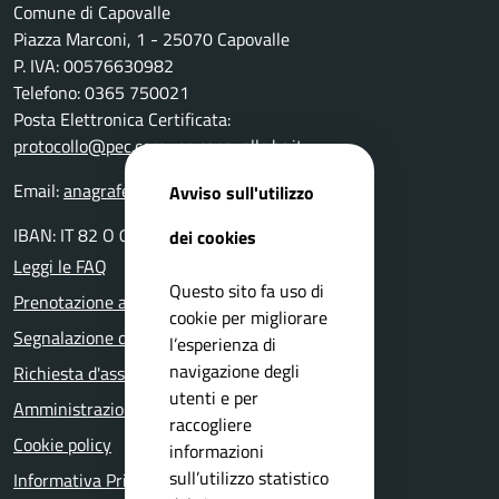
Comune di Capovalle
Piazza Marconi, 1 - 25070 Capovalle
P. IVA: 00576630982
Telefono: 0365 750021
Posta Elettronica Certificata:
protocollo@pec.comune.capovalle.bs.it
Email:
anagrafe@comune.capovalle.bs.it
Avviso sull'utilizzo
IBAN: IT 82 O 03599 01800 000000137820
dei cookies
Leggi le FAQ
Questo sito fa uso di
Prenotazione appuntamento
cookie per migliorare
Segnalazione disservizio
l’esperienza di
navigazione degli
Richiesta d'assistenza
utenti e per
Amministrazione trasparente
raccogliere
Cookie policy
informazioni
sull’utilizzo statistico
Informativa Privacy