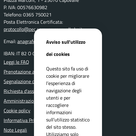
Piazza Marconi, 1 - 25070 Capovalle
P. IVA: 00576630982
Telefono: 0365 750021
Posta Elettronica Certificata:
protocollo@pec.comune.capovalle.bs.it
Email:
anagrafe@comune.capovalle.bs.it
Avviso sull'utilizzo
IBAN: IT 82 O 03599 01800 000000137820
dei cookies
Leggi le FAQ
Questo sito fa uso di
Prenotazione appuntamento
cookie per migliorare
Segnalazione disservizio
l’esperienza di
navigazione degli
Richiesta d'assistenza
utenti e per
Amministrazione trasparente
raccogliere
Cookie policy
informazioni
sull’utilizzo statistico
Informativa Privacy
del sito stesso.
Note Legali
Utilizziamo solo