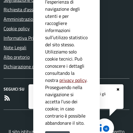
Segnalazione disservizio
l’esperienza di
navigazione degli
Richiesta d'assistenza
utenti e per
Amministrazione trasparente
raccogliere
Cookie policy
informazioni
sull’utilizzo statistico
Informativa Privacy
del sito stesso.
Note Legali
Utilizziamo solo
Albo pretorio
cookie tecnici. Può
conoscere i dettagli
Dichiarazione di accessibilità
consultando la
nostra
privacy policy
.
Proseguendo nella
SEGUICI SU
✖
Registrati ai servizi
APP IO
e ricevi tutti gli
navigazione si
RSS
aggiornamenti dall'Ente
accetta l’uso dei
cookie; in caso
contrario è possibile
abbandonare il sito.
Il sito istituzionale del Comune di Capovalle è un progetto