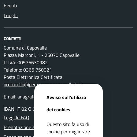
Eventi
Luoghi
CONTATTI
Comune di Capovalle
Piazza Marconi, 1 - 25070 Capovalle
P. IVA: 00576630982
Telefono: 0365 750021
Posta Elettronica Certificata:
protocollo@pec.comune.capovalle.bs.it
Email:
anagrafe@comune.capovalle.bs.it
Avviso sull'utilizzo
IBAN: IT 82 O 03599 01800 000000137820
dei cookies
Leggi le FAQ
Questo sito fa uso di
Prenotazione appuntamento
cookie per migliorare