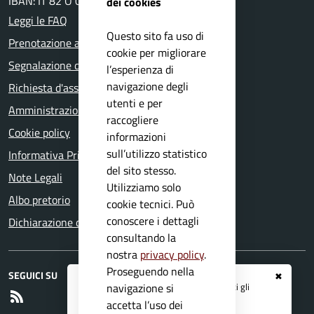
IBAN: IT 82 O 03599 01800 000000137820
dei cookies
Leggi le FAQ
Questo sito fa uso di
Prenotazione appuntamento
cookie per migliorare
Segnalazione disservizio
l’esperienza di
navigazione degli
Richiesta d'assistenza
utenti e per
Amministrazione trasparente
raccogliere
Cookie policy
informazioni
sull’utilizzo statistico
Informativa Privacy
del sito stesso.
Note Legali
Utilizziamo solo
Albo pretorio
cookie tecnici. Può
conoscere i dettagli
Dichiarazione di accessibilità
consultando la
nostra
privacy policy
.
Proseguendo nella
SEGUICI SU
✖
Registrati ai servizi
APP IO
e ricevi tutti gli
navigazione si
RSS
aggiornamenti dall'Ente
accetta l’uso dei