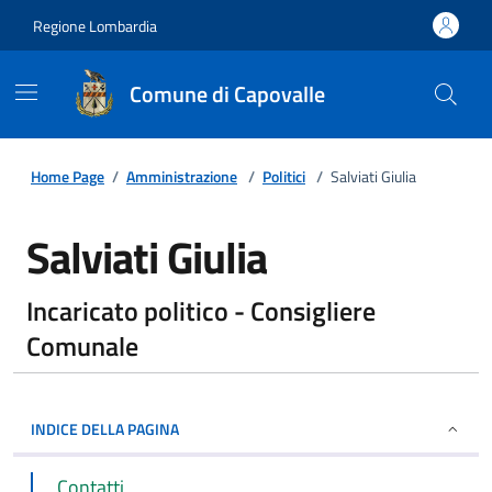
Regione Lombardia
Comune di Capovalle
Home Page
/
Amministrazione
/
Politici
/
Salviati Giulia
Salviati Giulia
Incaricato politico - Consigliere
Comunale
INDICE DELLA PAGINA
Contatti