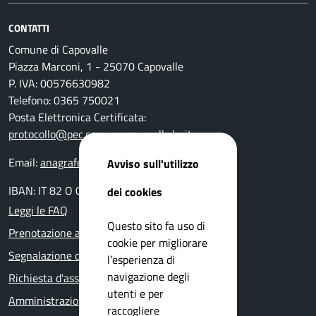
CONTATTI
Comune di Capovalle
Piazza Marconi, 1 - 25070 Capovalle
P. IVA: 00576630982
Telefono: 0365 750021
Posta Elettronica Certificata:
protocollo@pec.comune.capovalle.bs.it
Email:
anagrafe@comune.capovalle.bs.it
Avviso sull'utilizzo
IBAN: IT 82 O 03599 01800 000000137820
dei cookies
Leggi le FAQ
Questo sito fa uso di
Prenotazione appuntamento
cookie per migliorare
Segnalazione disservizio
l’esperienza di
navigazione degli
Richiesta d'assistenza
utenti e per
Amministrazione trasparente
raccogliere