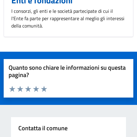
Enti e fondazioni
I consorzi, gli enti e le società partecipate di cui il
l'Ente fa parte per rappresentare al meglio gli interessi
della comunità.
Quanto sono chiare le informazioni su questa
pagina?
Valuta da 1 a 5 stelle la pagina
Valuta 1 stelle su 5
Valuta 2 stelle su 5
Valuta 3 stelle su 5
Valuta 4 stelle su 5
Valuta 5 stelle su 5
Contatta il comune