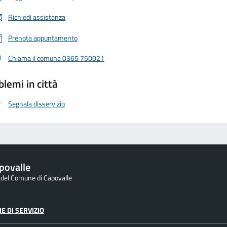
Richiedi assistenza
Prenota appuntamento
Chiama il comune 0365 750021
blemi in città
Segnala disservizio
povalle
e del Comune di Capovalle
E DI SERVIZIO