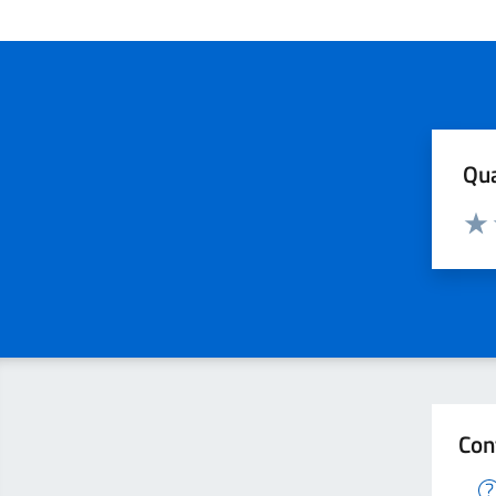
Qua
Valuta
Valu
Con