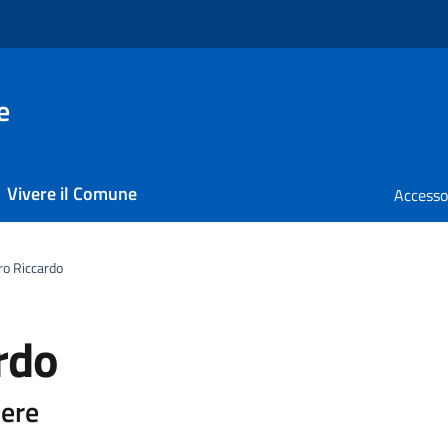
e
Vivere il Comune
o Riccardo
rdo
iere