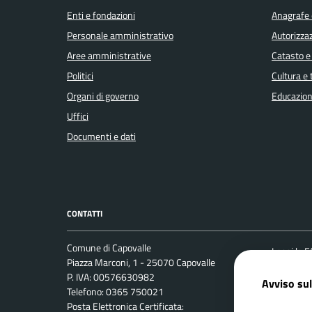
Enti e fondazioni
Anagrafe e
Personale amministrativo
Autorizzaz
Aree amministrative
Catasto e
Politici
Cultura e
Organi di governo
Educazion
Uffici
Documenti e dati
CONTATTI
Comune di Capovalle
Leggi le 
Piazza Marconi, 1 - 25070 Capovalle
Prenotaz
P. IVA: 00576630982
Avviso sul
Telefono: 0365 750021
Segnalazi
Posta Elettronica Certificata:
Richiesta