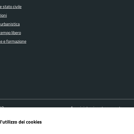
 stato civile
ioni
 urbanistica
 tempo libero
e e formazione
FAQ
Amministrazione trasparente
ione appuntamento
Cookie policy
l'utilizzo dei cookies
one disservizio
Informativa Privacy
 d'assistenza
Note Legali