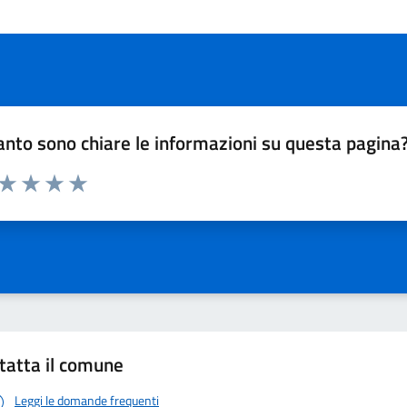
nto sono chiare le informazioni su questa pagina
 da 1 a 5 stelle la pagina
ta 1 stelle su 5
Valuta 2 stelle su 5
Valuta 3 stelle su 5
Valuta 4 stelle su 5
Valuta 5 stelle su 5
tatta il comune
Leggi le domande frequenti