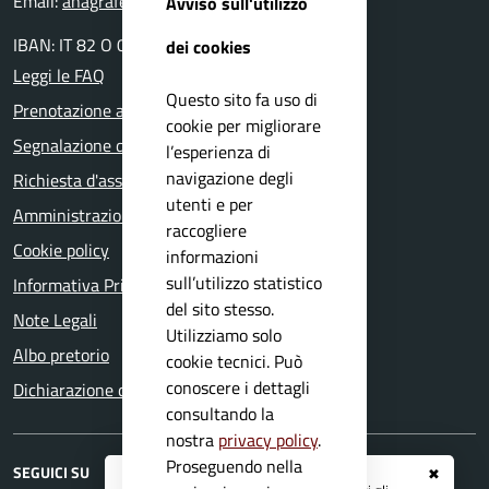
Email:
anagrafe@comune.capovalle.bs.it
Avviso sull'utilizzo
IBAN: IT 82 O 03599 01800 000000137820
dei cookies
Leggi le FAQ
Questo sito fa uso di
Prenotazione appuntamento
cookie per migliorare
Segnalazione disservizio
l’esperienza di
navigazione degli
Richiesta d'assistenza
utenti e per
Amministrazione trasparente
raccogliere
Cookie policy
informazioni
sull’utilizzo statistico
Informativa Privacy
del sito stesso.
Note Legali
Utilizziamo solo
Albo pretorio
cookie tecnici. Può
conoscere i dettagli
Dichiarazione di accessibilità
consultando la
nostra
privacy policy
.
Proseguendo nella
SEGUICI SU
✖