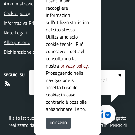
utenti e per
Amministrazione trasparente
raccogliere
Cookie policy
informazioni
sull’utilizzo statistico
Informativa Privacy
del sito stesso.
Note Legali
Utilizziamo solo
Albo pretorio
cookie tecnici. Può
conoscere i dettagli
Dichiarazione di accessibilità
consultando la
nostra
privacy policy
.
Proseguendo nella
SEGUICI SU
✖
Registrati ai servizi
APP IO
e ricevi tutti gli
navigazione si
RSS
aggiornamenti dall'Ente
accetta l’uso dei
cookie; in caso
contrario è possibile
abbandonare il sito.
Il sito istituzionale del Comune di Capovalle è un progetto
HO CAPITO
realizzato da
Secoval srl
con la
Soluzione Comuni PNRR
di
ISWEB S.p.A.