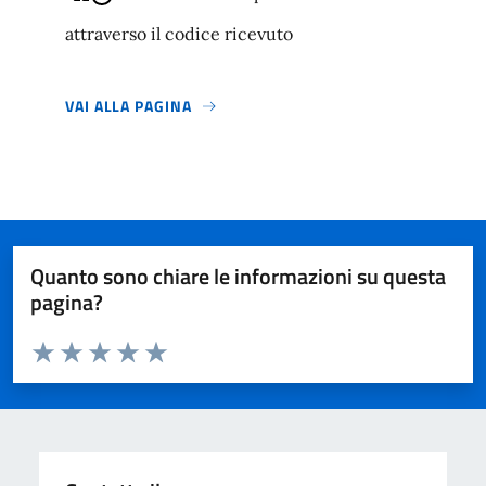
attraverso il codice ricevuto
VAI ALLA PAGINA
Quanto sono chiare le informazioni su questa
pagina?
Valuta da 1 a 5 stelle la pagina
Valuta 1 stelle su 5
Valuta 2 stelle su 5
Valuta 3 stelle su 5
Valuta 4 stelle su 5
Valuta 5 stelle su 5