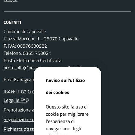
CONTATTI
Comune di Capovalle
Piazza Marconi, 1 - 25070 Capovalle
P. IVA: 00576630982
Telefono: 0365 750021
Posta Elettronica Certificata:
protocollo@pec.comune.capovalle.bs.it
Email:
anagrafe@comune.capovalle.bs.it
Avviso sull'utilizzo
IBAN: IT 82 O 03599 01800 000000137820
dei cookies
Leggi le FAQ
Questo sito fa uso di
Prenotazione appuntamento
cookie per migliorare
Segnalazione disservizio
l’esperienza di
navigazione degli
Richiesta d'assistenza