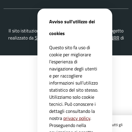
Avviso sull'utilizzo dei
Il sito istituzionale del Comune di Capovalle è un progetto
cookies
realizzato da
Secoval srl
con la
Soluzione Comuni PNRR
di
ISWEB S.p.A.
Questo sito fa uso di
cookie per migliorare
l’esperienza di
navigazione degli utenti
e per raccogliere
informazioni sull’utilizzo
statistico del sito stesso.
Utilizziamo solo cookie
tecnici. Può conoscere i
dettagli consultando la
nostra
privacy policy
.
Registrati ai servizi
APP IO
e ricevi tutti gli
Proseguendo nella
aggiornamenti dall'Ente